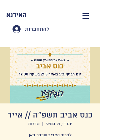
האידנא
להתחברות
כנס אביב תשפ"ה // אייר
יום ד׳, 21 במאי
  |  
שדרות